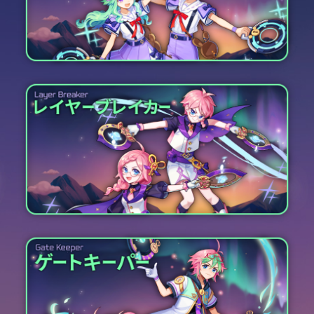
"一緒に冒険を始めよう！"
突然現れるようになった不思議な“扉”。
そして、その隙間から見え隠れする異世界の様
子。
ひとたび扉を潜ると感じられる美しさと不安の
アンバランスさに、
急いで戻ると、その扉の痕跡は露と消えてしま
う。
不思議な扉の存在をはっきりと認知した後も
常にその存在には疑問を抱かざるを得ない。
その疑問は、平静を保とうとする心を揺さぶ